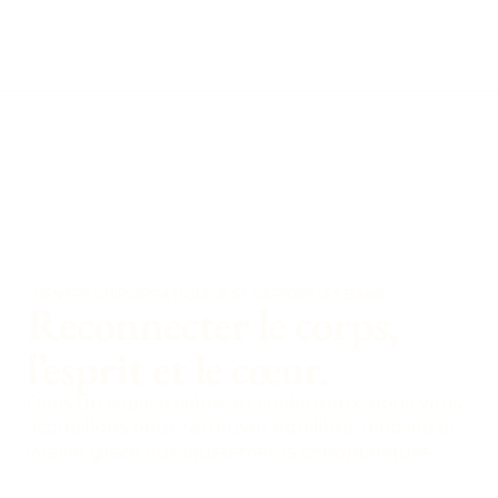
CENTRE CHIROPRATIQUE À ST GERVAIS LES BAINS
Reconnecter le corps,
l’esprit et le cœur.
Dans un espace calme et chaleureux, nous vous 
accueillons pour retrouver équilibre, mobilité et 
vitalité grâce aux ajustements chiropratiques.